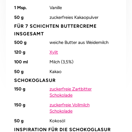
1
Msp.
Vanille
50 g
zuckerfreies Kakaopulver
FÜR 7 SCHICHTEN BUTTERCREME
INSGESAMT
500
g
weiche Butter aus Weidemilch
120
g
Xylit
100
ml
Milch (3,5%)
50
g
Kakao
SCHOKOGLASUR
150
g
zuckerfreie Zartbitter
Schokolade
150
g
zuckerfreie Vollmilch
Schokolade
50
g
Kokosöl
INSPIRATION FÜR DIE SCHOKOGLASUR