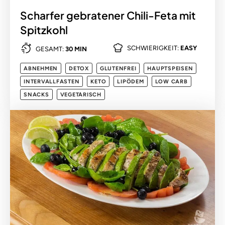
Scharfer gebratener Chili-Feta mit
Spitzkohl
SCHWIERIGKEIT:
EASY
GESAMT:
30 MIN
ABNEHMEN
DETOX
GLUTENFREI
HAUPTSPEISEN
INTERVALLFASTEN
KETO
LIPÖDEM
LOW CARB
SNACKS
VEGETARISCH