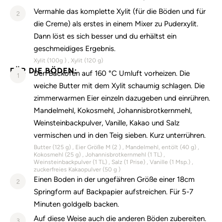
Vermahle das komplette Xylit (für die Böden und für
2
die Creme) als erstes in einem Mixer zu Puderxylit.
Dann löst es sich besser und du erhältst ein
geschmeidiges Ergebnis.
Xylit (
100g
)
Xylit (
120
g)
FÜR DIE BÖDEN:
Den Backofen auf 160 °C Umluft vorheizen. Die
1
weiche Butter mit dem Xylit schaumig schlagen. Die
zimmerwarmen Eier einzeln dazugeben und einrühren.
Mandelmehl, Kokosmehl, Johannisbrotkernmehl,
Weinsteinbackpulver, Vanille, Kakao und Salz
vermischen und in den Teig sieben. Kurz unterrühren.
Butter (
125
g)
Eier Größe M (
2
)
Mandelmehl, entölt (
40
g)
Kokosmehl (
25
g)
Johannisbrotkernmehl (
1
TL)
Weinsteinbackpulver (
1
TL)
Salz (
1
Prise)
Vanille (
1
Msp.)
zuckerfreies Kakaopulver (
50 g
)
Einen Boden in der ungefähren Größe einer 18cm
2
Springform auf Backpapier aufstreichen. Für 5-7
Minuten goldgelb backen.
Auf diese Weise auch die anderen Böden zubereiten.
3