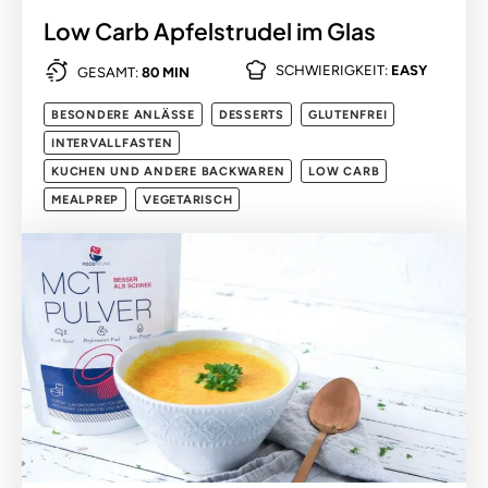
Low Carb Apfelstrudel im Glas
SCHWIERIGKEIT:
EASY
GESAMT:
80 MIN
BESONDERE ANLÄSSE
DESSERTS
GLUTENFREI
INTERVALLFASTEN
KUCHEN UND ANDERE BACKWAREN
LOW CARB
MEALPREP
VEGETARISCH