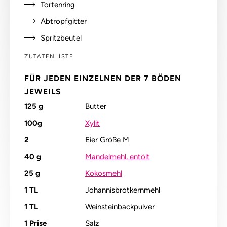
Tortenring
Abtropfgitter
Spritzbeutel
ZUTATENLISTE
FÜR JEDEN EINZELNEN DER 7 BÖDEN
JEWEILS
125
g
Butter
100g
Xylit
2
Eier Größe M
40
g
Mandelmehl, entölt
25
g
Kokosmehl
1
TL
Johannisbrotkernmehl
1
TL
Weinsteinbackpulver
1
Prise
Salz