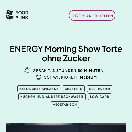
JETZT PLAN ERSTELLEN
ENERGY Morning Show Torte
ohne Zucker
GESAMT:
2 STUNDEN 30 MINUTEN
SCHWIERIGKEIT:
MEDIUM
BESONDERE ANLÄSSE
DESSERTS
GLUTENFREI
KUCHEN UND ANDERE BACKWAREN
LOW CARB
VEGETARISCH