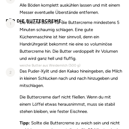
Alle Böden komplett auskühlen lassen und mit einem
Messer eventuelle Überstände entfernen.
FÜR DIE BUTTERCREME:
Die weiche Butter für die Buttercreme mindestens 5
1
Minuten schaumig schlagen. Eine gute
Küchenmaschine ist hier sinnvoll, denn ein
Handrührgerät bekommt nie eine so voluminöse
Buttercreme hin. Die Butter verdoppelt ihr Volumen
und wird ganz hell und fluffig.
weiche Butter aus Weidemilch (
500
g)
Das Puder-Xylit und den Kakao hineingeben, die Milch
2
in kleinen Schlucken nach und nach hinzugeben und
mitschlagen.
Die Buttercreme darf nicht fließen. Wenn du mit
einem Löffel etwas herausnimmst, muss sie stabil
stehen bleiben, wie fester Eischnee.
Tipp:
Sollte die Buttercreme zu weich sein und nicht