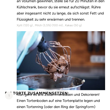
an Volumen gewinnen, stelle sie für 20 Minuten in den
Kühlschrank, bevor du sie erneut aufschlägst. Rühre
aber insgesamt nicht zu lange, da sich sonst Fett und
Flüssigkeit zu sehr erwärmen und trennen.
Xylit (
120
g)
Milch (3,5%) (
100
ml)
Kakao (
50
g)
DIE TORTE ZUSAMMENSETZEN:
Nun geht es ans Zusammenbauen und Dekorieren!
1
Einen Tortenboden auf eine Tortenplatte legen und
einen Tortenring (oder den Ring der Springform)