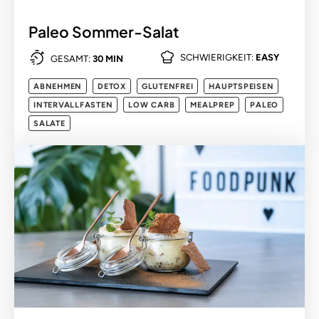
Paleo Sommer-Salat
SCHWIERIGKEIT:
EASY
GESAMT:
30 MIN
ABNEHMEN
DETOX
GLUTENFREI
HAUPTSPEISEN
INTERVALLFASTEN
LOW CARB
MEALPREP
PALEO
SALATE