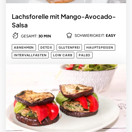
Lachsforelle mit Mango-Avocado-
Salsa
SCHWIERIGKEIT:
EASY
GESAMT:
30 MIN
ABNEHMEN
DETOX
GLUTENFREI
HAUPTSPEISEN
INTERVALLFASTEN
LOW CARB
PALEO