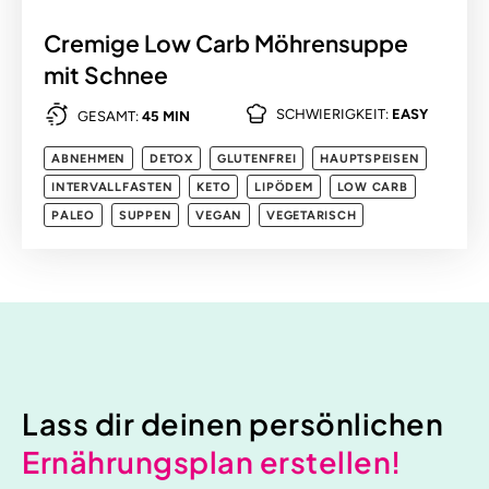
Cremige Low Carb Möhrensuppe
mit Schnee
SCHWIERIGKEIT:
EASY
GESAMT:
45 MIN
ABNEHMEN
DETOX
GLUTENFREI
HAUPTSPEISEN
INTERVALLFASTEN
KETO
LIPÖDEM
LOW CARB
PALEO
SUPPEN
VEGAN
VEGETARISCH
Lass dir deinen persönlichen
Ernährungsplan erstellen!