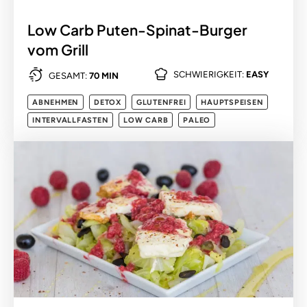
Low Carb Puten-Spinat-Burger
vom Grill
SCHWIERIGKEIT:
EASY
GESAMT:
70 MIN
ABNEHMEN
DETOX
GLUTENFREI
HAUPTSPEISEN
INTERVALLFASTEN
LOW CARB
PALEO