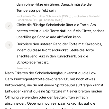
dann ohne Hitze einrühren. Danach müsste die
Temperatur perfekt sein.
zuckerfreie Zartbitter Schokolade (
150
g)
zuckerfreie Vollmilch
Schokolade (
150
g)
Kokosöl (
50
g)
Gieße die flüssige Schokolade über die Torte. Am
2
besten stellst du die Torte dafür auf ein Gitter, sodass
überflüssige Schokolade abfließen kann.
Dekoriere den unteren Rand der Torte mit Kakaonibs,
3
indem du diese leicht andrückst. Stelle die Torte
anschließend kurz in den Kühlschrank, bis die
Schokolade fest ist.
Kakaonibs
Nach Erkalten der Schokoladenglasur kannst du die Low
Carb Prinzregententorte dekorieren z.B. mit noch etwas
Buttercreme, die du mit einem Spritzbeutel auftragen kannst.
Entweder kannst du eine Spritztülle mit einer breiten runden
Öffnung verwenden oder den Beutel unten einfach
abschneiden. Gebe nun noch ein paar Kakaonibs auf die