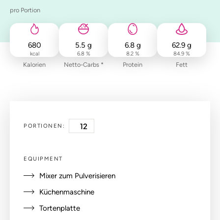
pro Portion
680
5.5
g
6.8
g
62.9
g
kcal
6.8 %
8.2 %
84.9 %
Kalorien
Netto-Carbs *
Protein
Fett
PORTIONEN:
EQUIPMENT
Mixer zum Pulverisieren
Küchenmaschine
Tortenplatte