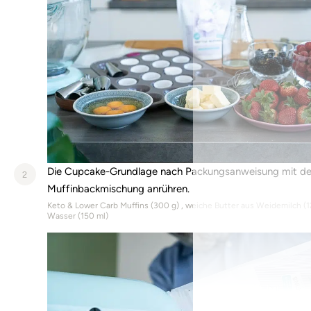
Die Cupcake-Grundlage nach Packungsanweisung mit d
2
Muffinbackmischung anrühren.
Keto & Lower Carb Muffins (
300
g)
weiche Butter aus Weidemilch (
1
Wasser (
150
ml)