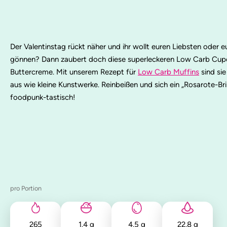
Der Valentinstag rückt näher und ihr wollt euren Liebsten oder 
gönnen? Dann zaubert doch diese superleckeren Low Carb Cupc
Buttercreme. Mit unserem Rezept für
Low Carb Muffins
sind si
aus wie kleine Kunstwerke. Reinbeißen und sich ein „Rosarote-Bri
foodpunk-tastisch!
pro Portion
265
1.4
g
4.5
g
22.8
g