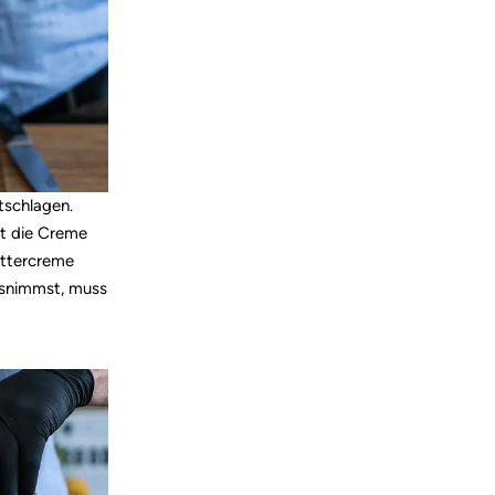
tschlagen.
t die Creme
uttercreme
ausnimmst, muss