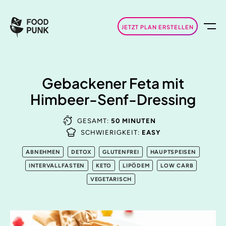
JETZT PLAN ERSTELLEN
Gebackener Feta mit
Himbeer-Senf-Dressing
GESAMT:
50 MINUTEN
SCHWIERIGKEIT:
EASY
ABNEHMEN
DETOX
GLUTENFREI
HAUPTSPEISEN
INTERVALLFASTEN
KETO
LIPÖDEM
LOW CARB
VEGETARISCH