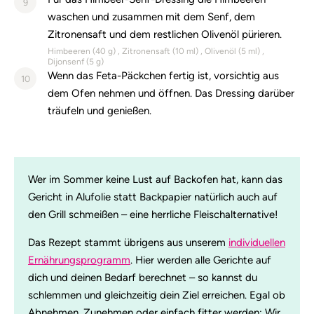
9
waschen und zusammen mit dem Senf, dem
Zitronensaft und dem restlichen Olivenöl pürieren.
Himbeeren (
40
g)
Zitronensaft (
10
ml)
Olivenöl (
5
ml)
Dijonsenf (
5
g)
Wenn das Feta-Päckchen fertig ist, vorsichtig aus
10
dem Ofen nehmen und öffnen. Das Dressing darüber
träufeln und genießen.
Wer im Sommer keine Lust auf Backofen hat, kann das
Gericht in Alufolie statt Backpapier natürlich auch auf
den Grill schmeißen – eine herrliche Fleischalternative!
Das Rezept stammt übrigens aus unserem
individuellen
Ernährungsprogramm
. Hier werden alle Gerichte auf
dich und deinen Bedarf berechnet – so kannst du
schlemmen und gleichzeitig dein Ziel erreichen. Egal ob
Abnehmen, Zunehmen oder einfach fitter werden: Wir