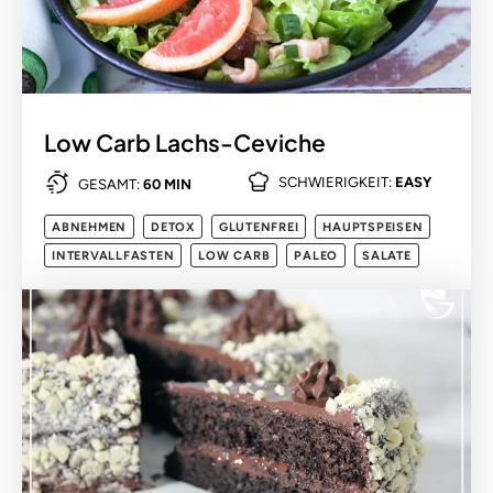
Low Carb Lachs-Ceviche
SCHWIERIGKEIT:
EASY
GESAMT:
60 MIN
ABNEHMEN
DETOX
GLUTENFREI
HAUPTSPEISEN
INTERVALLFASTEN
LOW CARB
PALEO
SALATE