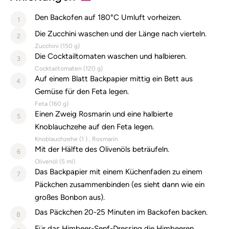
Den Backofen auf 180°C Umluft vorheizen.
1
Die Zucchini waschen und der Länge nach vierteln.
2
Zucchini (
150
g)
Die Cocktailtomaten waschen und halbieren.
3
Cocktailtomaten (
120
g)
Auf einem Blatt Backpapier mittig ein Bett aus
4
Gemüse für den Feta legen.
Feta (
160
g)
Einen Zweig Rosmarin und eine halbierte
5
Knoblauchzehe auf den Feta legen.
Knoblauchzehe (
1
)
Rosmarin
Mit der Hälfte des Olivenöls beträufeln.
6
Olivenöl (
5
ml)
Das Backpapier mit einem Küchenfaden zu einem
7
Päckchen zusammenbinden (es sieht dann wie ein
großes Bonbon aus).
Das Päckchen 20-25 Minuten im Backofen backen.
8
Für das Himbeer-Senf-Dressing die Himbeeren