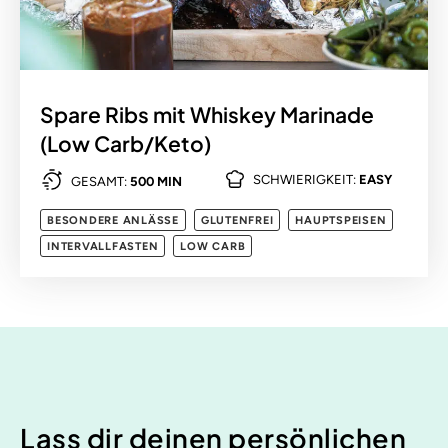
Spare Ribs mit Whiskey Marinade
(Low Carb/Keto)
SCHWIERIGKEIT:
EASY
GESAMT:
500 MIN
BESONDERE ANLÄSSE
GLUTENFREI
HAUPTSPEISEN
INTERVALLFASTEN
LOW CARB
Lass dir deinen persönlichen