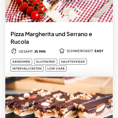
Pizza Margherita und Serrano e
Rucola
SCHWIERIGKEIT:
EASY
GESAMT:
35 MIN
ABNEHMEN
GLUTENFREI
HAUPTSPEISEN
INTERVALLFASTEN
LOW CARB