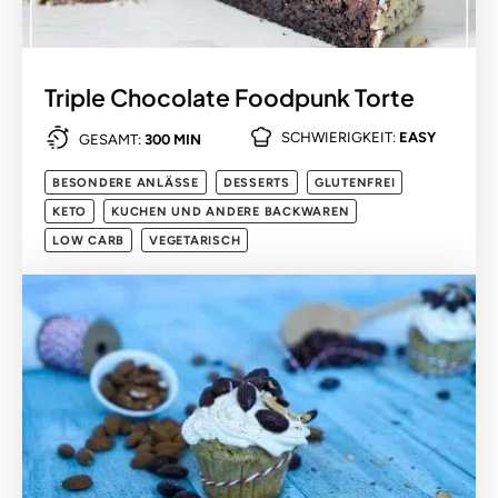
Triple Chocolate Foodpunk Torte
SCHWIERIGKEIT:
EASY
GESAMT:
300 MIN
BESONDERE ANLÄSSE
DESSERTS
GLUTENFREI
KETO
KUCHEN UND ANDERE BACKWAREN
LOW CARB
VEGETARISCH