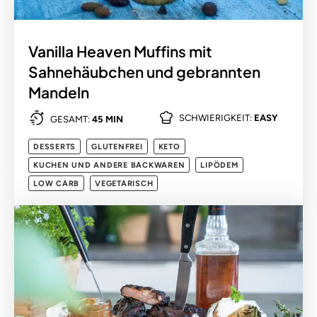
Vanilla Heaven Muffins mit
Sahnehäubchen und gebrannten
Mandeln
SCHWIERIGKEIT:
EASY
GESAMT:
45 MIN
DESSERTS
GLUTENFREI
KETO
KUCHEN UND ANDERE BACKWAREN
LIPÖDEM
LOW CARB
VEGETARISCH