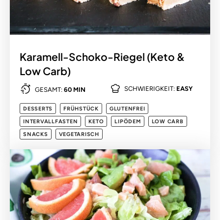
Karamell-Schoko-Riegel (Keto &
Low Carb)
SCHWIERIGKEIT:
EASY
GESAMT:
60 MIN
DESSERTS
FRÜHSTÜCK
GLUTENFREI
INTERVALLFASTEN
KETO
LIPÖDEM
LOW CARB
SNACKS
VEGETARISCH