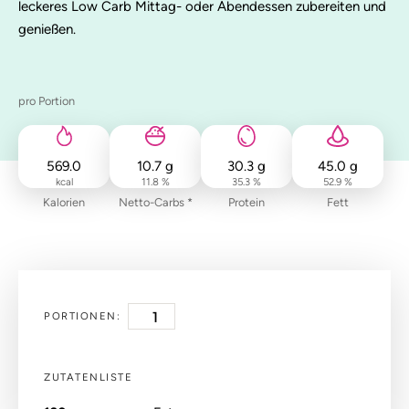
leckeres Low Carb Mittag- oder Abendessen zubereiten und
genießen.
pro Portion
569.0
10.7
g
30.3
g
45.0
g
kcal
11.8 %
35.3 %
52.9 %
Kalorien
Netto-Carbs *
Protein
Fett
PORTIONEN:
ZUTATENLISTE