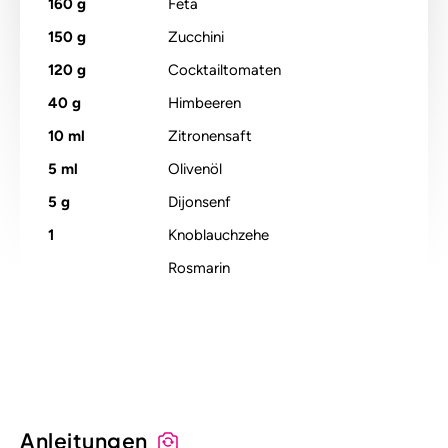
160
g
Feta
150
g
Zucchini
120
g
Cocktailtomaten
40
g
Himbeeren
10
ml
Zitronensaft
5
ml
Olivenöl
5
g
Dijonsenf
1
Knoblauchzehe
Rosmarin
Alle Nährstoffangaben lesen (pro 100g)
Anleitungen