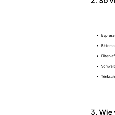
2. So v
Espress
Bitters
Filterk
Schwarz
Trinksc
3. Wie 