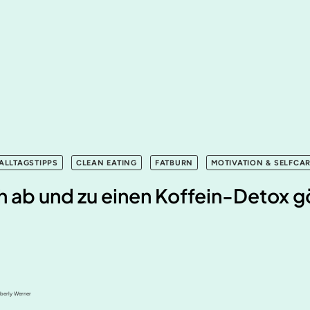
ALLTAGSTIPPS
CLEAN EATING
FATBURN
MOTIVATION & SELFCA
 ab und zu einen Koffein-Detox g
n
mberly Werner