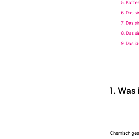
5. Kaffe
6. Das s
7. Das s
8. Das s
9. Das i
1. Was 
Chemisch gese