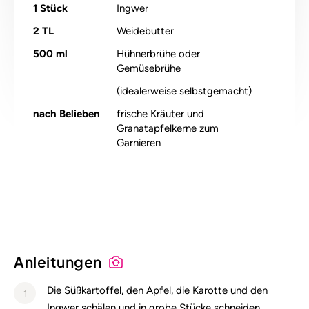
1
Stück
Ingwer
2
TL
Weidebutter
500
ml
Hühnerbrühe oder
Gemüsebrühe
(idealerweise selbstgemacht)
nach Belieben
frische Kräuter und
Granatapfelkerne zum
Garnieren
Alle Nährstoffangaben lesen (pro 100g)
Anleitungen
Die Süßkartoffel, den Apfel, die Karotte und den
1
Ingwer schälen und in grobe Stücke schneiden.