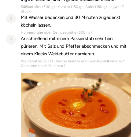
Süßkartoffel (
300
g)
Karotte (
150
g)
Apfel (
150
g)
Ingwer (
1
Stück)
Mit Wasser bedecken und 30 Minuten zugedeckt
2
köcheln lassen.
Hühnerbrühe oder Gemüsebrühe (
500
ml)
Anschließend mit einem Passierstab sehr fein
3
pürieren. Mit Salz und Pfeffer abschmecken und mit
einem Klecks Weidebutter garnieren.
Weidebutter (
2
TL)
frische Kräuter und Granatapfelkerne zum
Garnieren (
nach Belieben
)