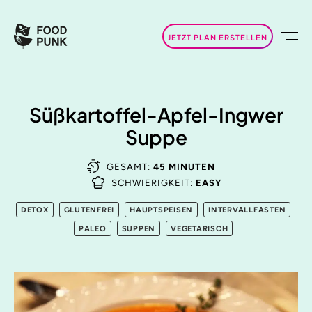
JETZT PLAN ERSTELLEN
Süßkartoffel-Apfel-Ingwer
Suppe
GESAMT:
45 MINUTEN
SCHWIERIGKEIT:
EASY
DETOX
GLUTENFREI
HAUPTSPEISEN
INTERVALLFASTEN
PALEO
SUPPEN
VEGETARISCH