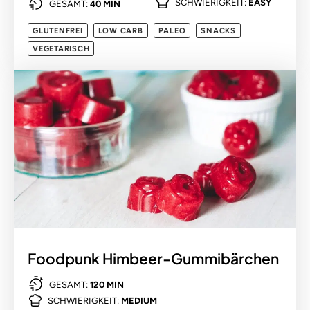
SCHWIERIGKEIT:
EASY
GESAMT:
40 MIN
GLUTENFREI
LOW CARB
PALEO
SNACKS
VEGETARISCH
Foodpunk Himbeer-Gummibärchen
GESAMT:
120 MIN
SCHWIERIGKEIT:
MEDIUM