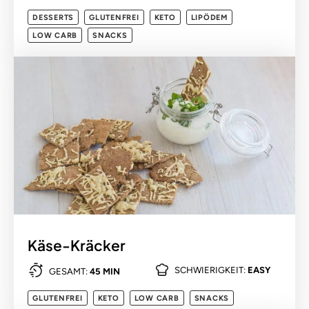
DESSERTS
GLUTENFREI
KETO
LIPÖDEM
LOW CARB
SNACKS
Käse-Kräcker
SCHWIERIGKEIT:
EASY
GESAMT:
45 MIN
GLUTENFREI
KETO
LOW CARB
SNACKS