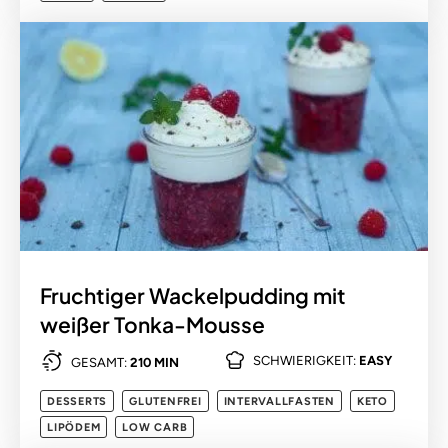
Fruchtiger Wackelpudding mit
weißer Tonka-Mousse
SCHWIERIGKEIT:
EASY
GESAMT:
210 MIN
DESSERTS
GLUTENFREI
INTERVALLFASTEN
KETO
LIPÖDEM
LOW CARB