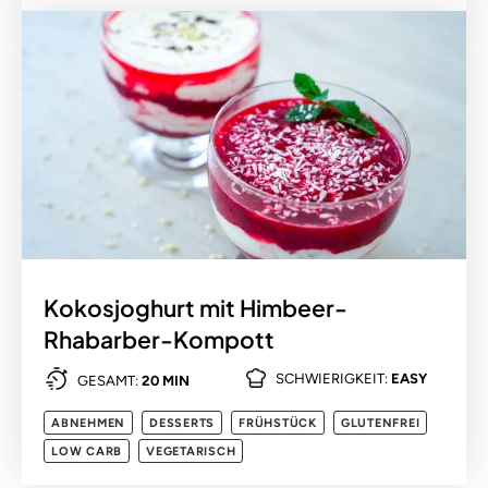
Kokosjoghurt mit Himbeer-
Rhabarber-Kompott
SCHWIERIGKEIT:
EASY
GESAMT:
20 MIN
ABNEHMEN
DESSERTS
FRÜHSTÜCK
GLUTENFREI
LOW CARB
VEGETARISCH