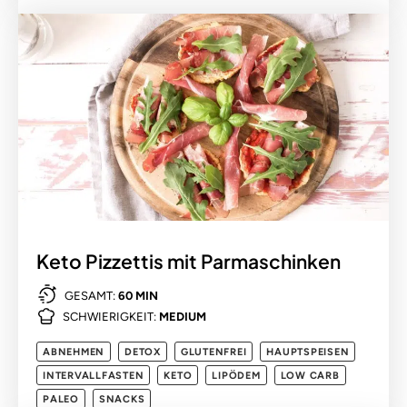
Keto Pizzettis mit Parmaschinken
GESAMT:
60 MIN
SCHWIERIGKEIT:
MEDIUM
ABNEHMEN
DETOX
GLUTENFREI
HAUPTSPEISEN
INTERVALLFASTEN
KETO
LIPÖDEM
LOW CARB
PALEO
SNACKS