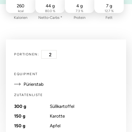
260
44
g
4
g
7
g
kcal
80.0 %
7.3 %
12.7 %
Kalorien
Netto-Carbs *
Protein
Fett
PORTIONEN:
EQUIPMENT
Pürierstab
ZUTATENLISTE
300
g
Süßkartoffel
150
g
Karotte
150
g
Apfel