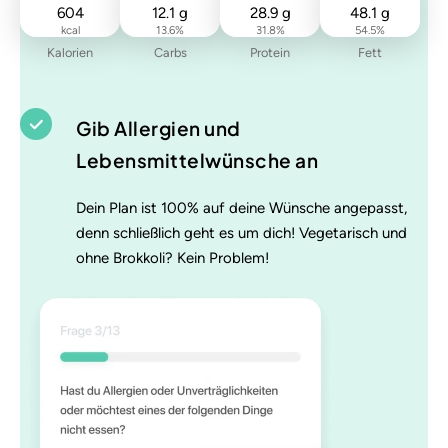
604
12.1
g
28.9
g
48.1
g
kcal
13.6
%
31.8
%
54.5
%
Kalorien
Carbs
Protein
Fett
Gib Allergien und
Lebensmittelwünsche an
Dein Plan ist 100% auf deine Wünsche angepasst,
denn schließlich geht es um dich! Vegetarisch und
ohne Brokkoli? Kein Problem!