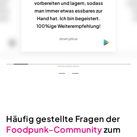
dein
vorbereiten und lagern, sodass
und 
itten
man immer etwas essbares zur
Te
taten
Hand hat. Ich bin begeistert.
wi
100%ige Weiterempfehlung!
downyblue
Häufig gestellte Fragen der
Foodpunk-Community
zum