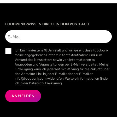
Sprache
utm_source
utm_content
utm_campaign
utm_medium
FOODPUNK-WISSEN DIREKT IN DEIN POSTFACH
E-
Mail
Einwilligung
Ich bin mindestens 18 Jahre alt und willige ein, dass Foodpunk
(erforderlich)
meine angegebenen Daten zur Kontaktaufnahme und zum
Versand des Newsletters sowie von Informationen zu
Angeboten und Veranstaltungen per E-Mail verarbeitet. Meine
Einwilligung kann ich jederzeit mit Wirkung für die Zukunft über
den Abmelde-Link in jeder E-Mail oder per E-Mail an
info@foodpunk.com widerrufen. Weitere Informationen finde
ich in der Datenschutzerklärung.