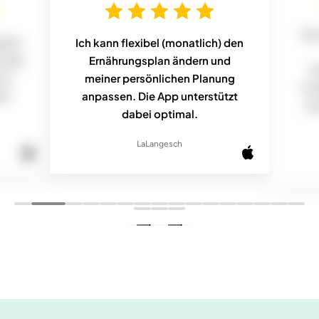
Vor
acht
Ich kann flexibel (monatlich) den
h das
Ernährungsplan ändern und
E
 es
meiner persönlichen Planung
Fo
dem
anpassen. Die App unterstützt
mi
dabei optimal.
LaLangesch