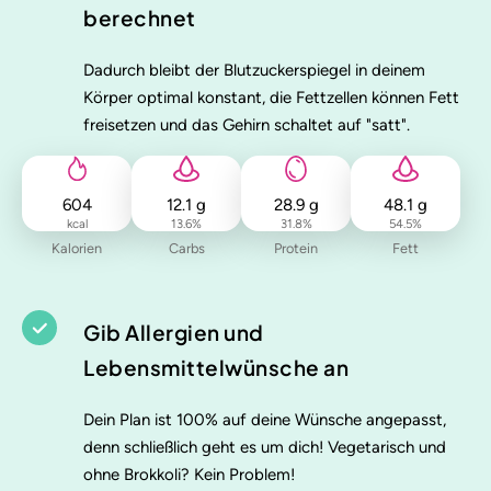
berechnet
Dadurch bleibt der Blutzuckerspiegel in deinem
Körper optimal konstant, die Fettzellen können Fett
freisetzen und das Gehirn schaltet auf "satt".
604
12.1
g
28.9
g
48.1
g
kcal
13.6
%
31.8
%
54.5
%
Kalorien
Carbs
Protein
Fett
Gib Allergien und
Lebensmittelwünsche an
Dein Plan ist 100% auf deine Wünsche angepasst,
denn schließlich geht es um dich! Vegetarisch und
ohne Brokkoli? Kein Problem!