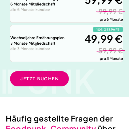
6 Monate Mitgliedschaft
99,99 €
alle 6 Monate kündbar
pro 6 Monate
10€ GESPART
49,99 €
Wechseljahre Ernährungsplan
3 Monate Mitgliedschaft
59,99 €
alle 3 Monate kündbar
pro 3 Monate
PUNK
PUNK
JETZT BUCHEN
Häufig gestellte Fragen der
Foodpunk-Community
über