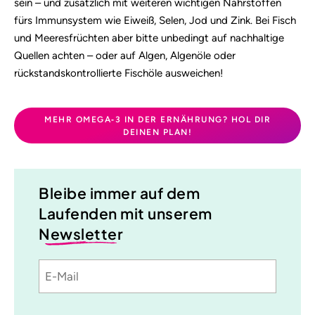
sein – und zusätzlich mit weiteren wichtigen Nährstoffen
fürs Immunsystem wie Eiweiß, Selen, Jod und Zink. Bei Fisch
und Meeresfrüchten aber bitte unbedingt auf nachhaltige
Quellen achten – oder auf Algen, Algenöle oder
rückstandskontrollierte Fischöle ausweichen!
MEHR OMEGA‑3 IN DER ERNÄHRUNG? HOL DIR
DEINEN PLAN!
Bleibe immer auf dem
Laufenden mit unserem
Newsletter
E-
Sprache
utm_source
utm_medium
utm_content
utm_campaign
Mail
Einwilligung