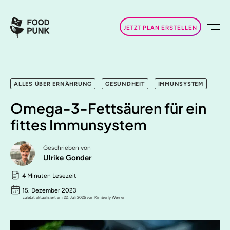
JETZT PLAN ERSTELLEN
ALLES ÜBER ERNÄHRUNG
GESUNDHEIT
IMMUNSYSTEM
Omega-3-Fettsäuren für ein
fittes Immunsystem
Geschrieben von
Ulrike Gonder
4 Minuten Lesezeit
15. Dezember 2023
zuletzt aktualisiert am 22. Juli 2025 von Kimberly Werner