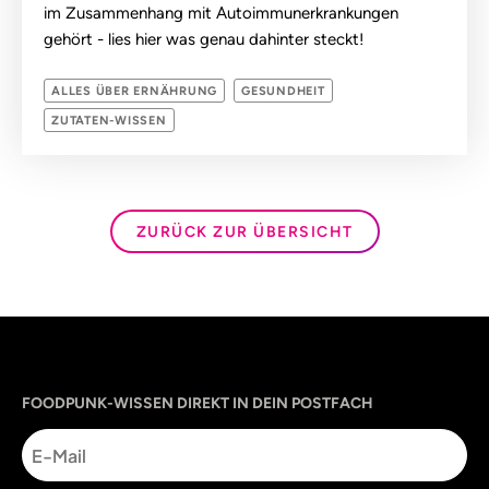
im Zusammenhang mit Autoimmunerkrankungen
gehört - lies hier was genau dahinter steckt!
ALLES ÜBER ERNÄHRUNG
GESUNDHEIT
ZUTATEN-WISSEN
ZURÜCK ZUR ÜBERSICHT
Sprache
utm_source
utm_content
utm_campaign
utm_medium
FOODPUNK-WISSEN DIREKT IN DEIN POSTFACH
E-
Mail