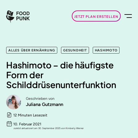
JETZT PLAN ERSTELLEN
ALLES ÜBER ERNÄHRUNG
GESUNDHEIT
HASHIMOTO
Hashimoto – die häufigste
Form der
Schilddrüsenunterfunktion
Geschrieben von
Juliana Gutzmann
12 Minuten Lesezeit
10. Februar 2021
zuletzt aktualisiert am 30. September 2025 von Kimberly Werner