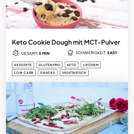
Keto Cookie Dough mit MCT-Pulver
SCHWIERIGKEIT:
EASY
GESAMT:
5 MIN
DESSERTS
GLUTENFREI
KETO
LIPÖDEM
LOW CARB
SNACKS
VEGETARISCH