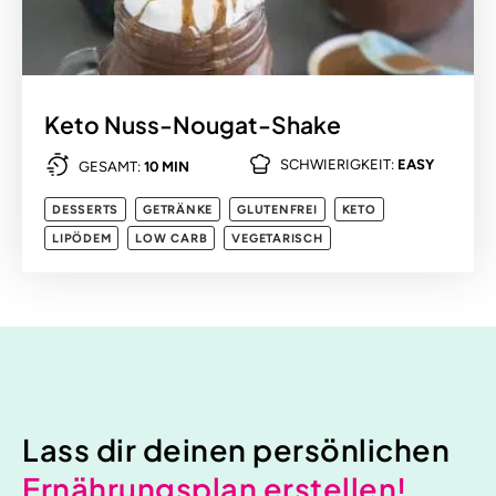
Keto Nuss-Nougat-Shake
SCHWIERIGKEIT:
EASY
GESAMT:
10 MIN
DESSERTS
GETRÄNKE
GLUTENFREI
KETO
LIPÖDEM
LOW CARB
VEGETARISCH
Lass dir deinen persönlichen
Ernährungsplan erstellen!