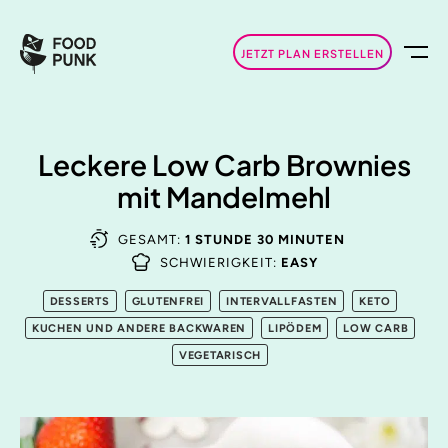
JETZT PLAN ERSTELLEN
Leckere Low Carb Brownies
mit Mandelmehl
GESAMT:
1 STUNDE 30 MINUTEN
SCHWIERIGKEIT:
EASY
DESSERTS
GLUTENFREI
INTERVALLFASTEN
KETO
KUCHEN UND ANDERE BACKWAREN
LIPÖDEM
LOW CARB
VEGETARISCH