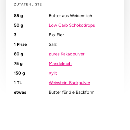
ZUTATENLISTE
85
g
Butter aus Weidemilch
50
g
Low Carb Schokodrops
3
Bio-Eier
1
Prise
Salz
60
g
pures Kakaopulver
75
g
Mandelmehl
150
g
Xylit
1
TL
Weinstein-Backpulver
etwas
Butter für die Backform
Alle Nährstoffangaben lesen (pro 100g)