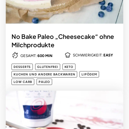
No Bake Paleo „Cheesecake“ ohne
Milchprodukte
SCHWIERIGKEIT:
EASY
GESAMT:
600 MIN
DESSERTS
GLUTENFREI
KETO
KUCHEN UND ANDERE BACKWAREN
LIPÖDEM
LOW CARB
PALEO