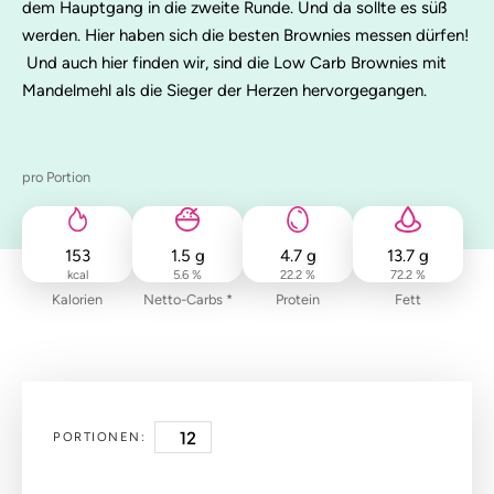
dem Hauptgang in die zweite Runde. Und da sollte es süß
werden. Hier haben sich die besten Brownies messen dürfen!
Und auch hier finden wir, sind die Low Carb Brownies mit
Mandelmehl als die Sieger der Herzen hervorgegangen.
pro Portion
153
1.5
g
4.7
g
13.7
g
kcal
5.6 %
22.2 %
72.2 %
Kalorien
Netto-Carbs *
Protein
Fett
PORTIONEN: