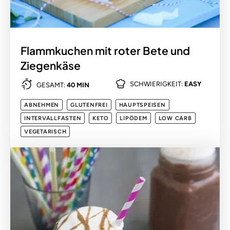
Flammkuchen mit roter Bete und
Ziegenkäse
SCHWIERIGKEIT:
EASY
GESAMT:
40 MIN
ABNEHMEN
GLUTENFREI
HAUPTSPEISEN
INTERVALLFASTEN
KETO
LIPÖDEM
LOW CARB
VEGETARISCH