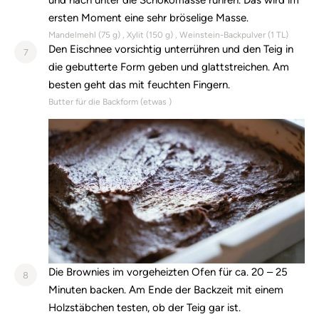
und nach unter die Schokomasse rühren. Das wird im
ersten Moment eine sehr bröselige Masse.
Mandelmehl (
75
g)
Xylit (
150
g)
Weinstein-Backpulver (
1
TL)
Den Eischnee vorsichtig unterrühren und den Teig in
7
die gebutterte Form geben und glattstreichen. Am
besten geht das mit feuchten Fingern.
Butter für die Backform (
etwas
)
Die Brownies im vorgeheizten Ofen für ca. 20 – 25
8
Minuten backen. Am Ende der Backzeit mit einem
Holzstäbchen testen, ob der Teig gar ist.