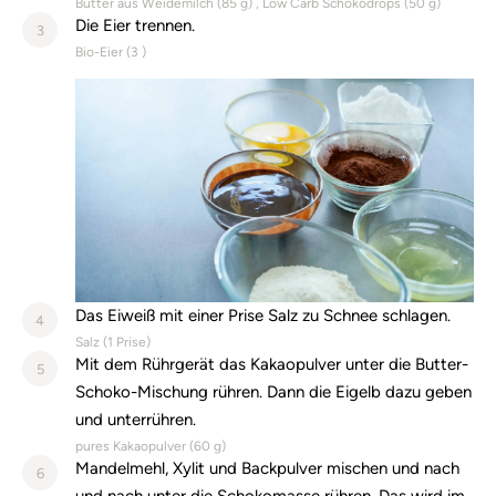
Butter aus Weidemilch (
85
g)
Low Carb Schokodrops (
50
g)
Die Eier trennen.
3
Bio-Eier (
3
)
Das Eiweiß mit einer Prise Salz zu Schnee schlagen.
4
Salz (
1
Prise)
Mit dem Rührgerät das Kakaopulver unter die Butter-
5
Schoko-Mischung rühren. Dann die Eigelb dazu geben
und unterrühren.
pures Kakaopulver (
60
g)
Mandelmehl, Xylit und Backpulver mischen und nach
6