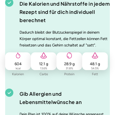
Die Kalorien und Nährstoffe in jedem
Rezept sind für dich individuell
berechnet
Dadurch bleibt der Blutzuckerspiegel in deinem
Körper optimal konstant, die Fettzellen können Fett
freisetzen und das Gehirn schaltet auf "satt".
604
12.1
g
28.9
g
48.1
g
kcal
13.6
%
31.8
%
54.5
%
Kalorien
Carbs
Protein
Fett
Gib Allergien und
Lebensmittelwünsche an
Dein Plan ist 100% auf deine Wünsche angepasst,