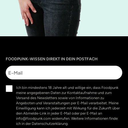
Sprache
utm_source
utm_content
utm_campaign
utm_medium
FOODPUNK-WISSEN DIREKT IN DEIN POSTFACH
E-
Mail
Einwilligung
Ich bin mindestens 18 Jahre alt und willige ein, dass Foodpunk
(erforderlich)
meine angegebenen Daten zur Kontaktaufnahme und zum
Versand des Newsletters sowie von Informationen zu
Angeboten und Veranstaltungen per E-Mail verarbeitet. Meine
Einwilligung kann ich jederzeit mit Wirkung für die Zukunft über
den Abmelde-Link in jeder E-Mail oder per E-Mail an
info@foodpunk.com widerrufen. Weitere Informationen finde
ich in der Datenschutzerklärung.