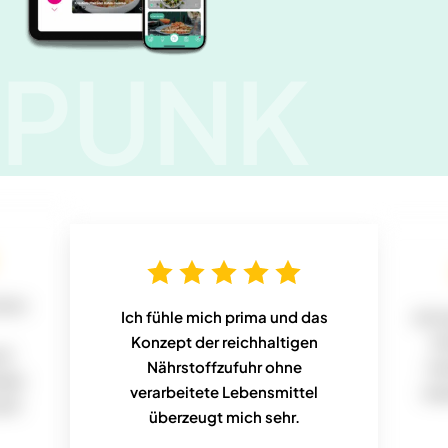
PUNK
chon
Ich fühle mich prima und das
Ich 
Konzept der reichhaltigen
E
it
Nährstoffzufuhr ohne
me
abe
verarbeitete Lebensmittel
anp
ohl
überzeugt mich sehr.