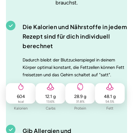
brauchst.
Die Kalorien und Nährstoffe in jedem
Rezept sind für dich individuell
berechnet
Dadurch bleibt der Blutzuckerspiegel in deinem
Körper optimal konstant, die Fettzellen können Fett
freisetzen und das Gehirn schaltet auf "satt".
604
12.1
g
28.9
g
48.1
g
kcal
13.6
%
31.8
%
54.5
%
Kalorien
Carbs
Protein
Fett
Gib Allergien und