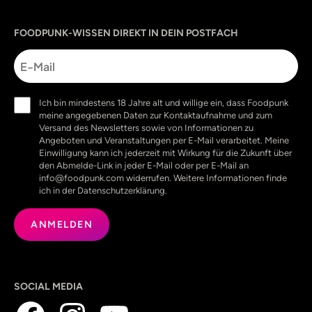
Sprache
utm_source
utm_content
utm_campaign
utm_medium
FOODPUNK-WISSEN DIREKT IN DEIN POSTFACH
E-
Mail
Einwilligung
Ich bin mindestens 18 Jahre alt und willige ein, dass Foodpunk
(erforderlich)
meine angegebenen Daten zur Kontaktaufnahme und zum
Versand des Newsletters sowie von Informationen zu
Angeboten und Veranstaltungen per E-Mail verarbeitet. Meine
Einwilligung kann ich jederzeit mit Wirkung für die Zukunft über
den Abmelde-Link in jeder E-Mail oder per E-Mail an
info@foodpunk.com widerrufen. Weitere Informationen finde
ich in der Datenschutzerklärung.
SOCIAL MEDIA