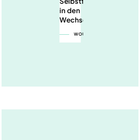
Selbstfürsorge
in den
Wechseljahren
WOULA