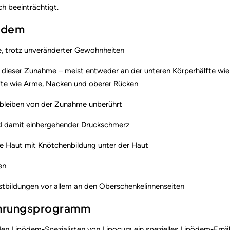
ch beeinträchtigt.
ödem
e, trotz unveränderter Gewohnheiten
 dieser Zunahme – meist entweder an der unteren Körperhälfte wie
fte wie Arme, Nacken und oberer Rücken
bleiben von der Zunahme unberührt
d damit einhergehender Druckschmerz
e Haut mit Knötchenbildung unter der Haut
en
lstbildungen vor allem an den Oberschenkelinnenseiten
hrungsprogramm
den Lipödem-Spezialisten von Lipocura ein spezielles Lipödem-Er