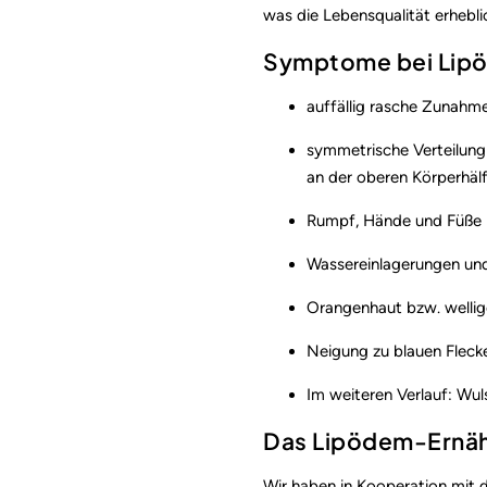
was die Lebensqualität erhebli
Symptome bei Lip
auffällig rasche Zunahm
symmetrische Verteilung
an der oberen Körperhäl
Rumpf, Hände und Füße 
Wassereinlagerungen un
Orangenhaut bzw. wellig
Neigung zu blauen Fleck
Im weiteren Verlauf: Wu
Das Lipödem-Ernä
Wir haben in Kooperation mit 